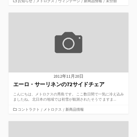
カ
お知らせ
/
メトロクス
/
ヴィンテージ
/
新商品情報
/
未分類
テ
ゴ
リ
ー
2012年11月20日
エーロ・サーリネンの72サイドチェア
こんにちは、メトロクスの秀島です。 ここ数日間で一気に冷え込み
ましたね。 北日本の地域では初雪が観測されたそうで ますま...
カ
コントラクト
/
メトロクス
/
新商品情報
テ
ゴ
リ
ー