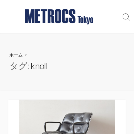
コ
ン
テ
検
索
ン
切
ツ
り
へ
替
え
ス
ホーム
>
キ
ッ
タグ:
knoll
プ