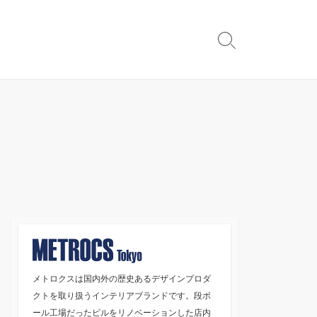
検
索
切
り
替
え
メトロクスは国内外の歴史あるデザインプロダ
クトを取り扱うインテリアブランドです。段ボ
ール工場だったビルをリノベーションした店内