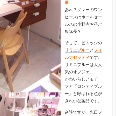
事
あれ？グレーのワン
ピースはホールセー
ルスの小野寺お昼ご
飯隊長？
そして、ビトッシの
リミニブルー
と
フォ
ルナゼッティ
です。
リミニブルーは大人
気のオブジェ。
かわいらしいモチー
フと『ロンディブル
ー』と呼ばれる色が
きれいな製品です。
余談ですが、先日フ