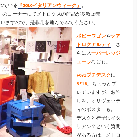
れている
『2010イタリアンウィーク』
。
フ』のコーナーにてメトロクスの商品が多数販売
ていますので、是非足を運んでみてください。
ボビーワゴン
や
クア
トロクアルティ
、さ
らにス
ーパーレッジ
ェーラ
なども。
F031プチデス
ク
に
SE18
。ちょっとブ
レていますが、お許
しを。オリヴェッテ
ィのポスターも。
デスクと椅子はイタ
リアン？という質問
がある方は、メトロ