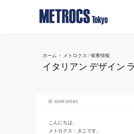
コ
ン
テ
ン
ツ
へ
ス
ホーム
>
メトロクス
/
催事情報
キ
イタリアン デザイン 
ッ
プ
公
2010年10月8日
開
日
こんにちは。
メトロクス：タニです。