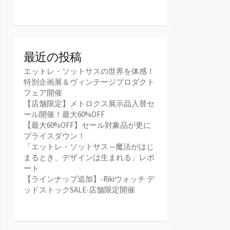
最近の投稿
エットレ・ソットサスの世界を体感！
特別企画展＆ヴィンテージプロダクト
フェア開催
【店舗限定】メトロクス展示品入替セ
ール開催！最大60%OFF
【最大60%OFF】セール対象品が更に
プライスダウン！
「エットレ・ソットサス ─魔法がはじ
まるとき、デザインは生まれる」レポ
ート
【ラインナップ追加】-Rikiウォッチ デ
ッドストックSALE-店舗限定開催