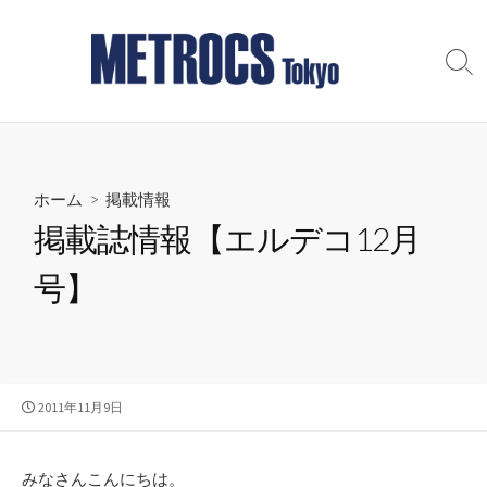
コ
ン
テ
検
索
ン
切
ツ
り
へ
替
え
ス
ホーム
>
掲載情報
キ
ッ
掲載誌情報【エルデコ12月
プ
号】
公
2011年11月9日
開
日
みなさんこんにちは。