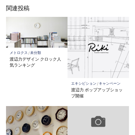
関連投稿
メトロクス
/
未分類
渡辺力デザイン クロック人
気ランキング
エキシビション
/
キャンペーン
渡辺力 ポップアップショッ
プ開催