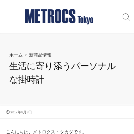
コ
ン
テ
検
索
ン
切
ツ
り
へ
替
え
ス
ホーム
>
新商品情報
キ
ッ
生活に寄り添うパーソナル
プ
な掛時計
公
2017年8月8日
開
日
こんにちは、メトロクス・タカダです。