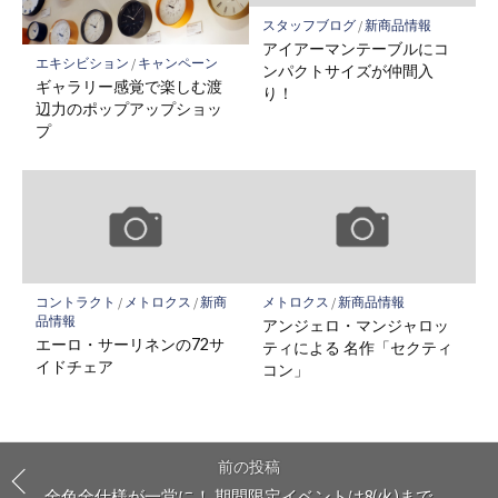
スタッフブログ
/
新商品情報
アイアーマンテーブルにコ
エキシビション
/
キャンペーン
ンパクトサイズが仲間入
ギャラリー感覚で楽しむ渡
り！
辺力のポップアップショッ
プ
コントラクト
/
メトロクス
/
新商
メトロクス
/
新商品情報
品情報
アンジェロ・マンジャロッ
エーロ・サーリネンの72サ
ティによる 名作「セクティ
イドチェア
コン」
前の投稿
全色全仕様が一堂に！ 期間限定イベントは8(火)まで