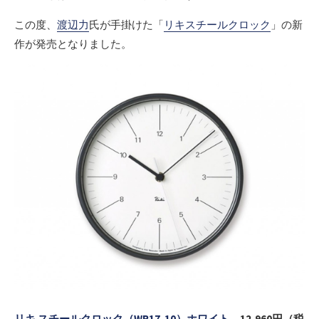
この度、
渡辺力
氏が手掛けた「
リキスチールクロック
」の新
作が発売となりました。
リキ スチールクロック（WR17-10）ホワイト
12,960円（税