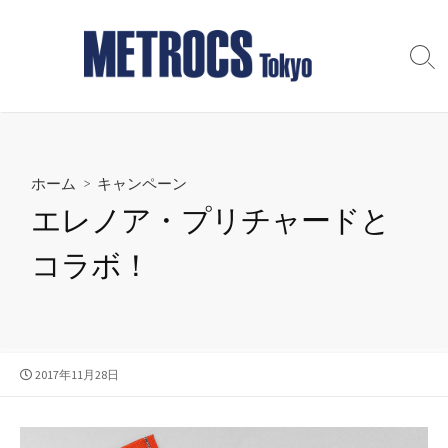
コ
ン
テ
検
索
ン
切
ツ
り
へ
替
え
ス
ホーム
>
キャンペーン
キ
ッ
エレノア・プリチャードと
プ
コラボ！
公
2017年11月28日
開
日