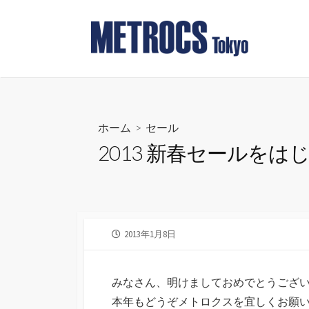
コ
ン
テ
ン
ツ
へ
ス
ホーム
>
セール
キ
2013 新春セールをは
ッ
プ
公
2013年1月8日
開
日
みなさん、明けましておめでとうござ
本年もどうぞメトロクスを宜しくお願