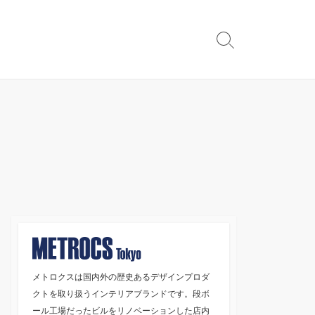
検
索
切
り
替
え
メトロクスは国内外の歴史あるデザインプロダ
クトを取り扱うインテリアブランドです。段ボ
ール工場だったビルをリノベーションした店内