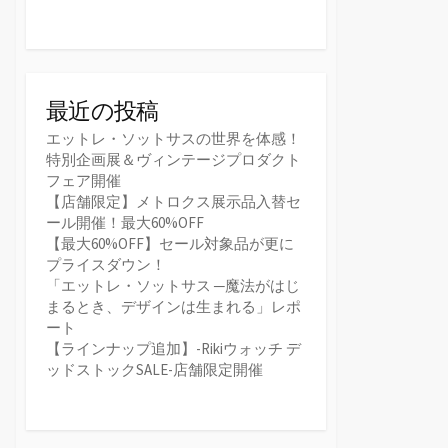
最近の投稿
エットレ・ソットサスの世界を体感！
特別企画展＆ヴィンテージプロダクト
フェア開催
【店舗限定】メトロクス展示品入替セ
ール開催！最大60%OFF
【最大60%OFF】セール対象品が更に
プライスダウン！
「エットレ・ソットサス ─魔法がはじ
まるとき、デザインは生まれる」レポ
ート
【ラインナップ追加】-Rikiウォッチ デ
ッドストックSALE-店舗限定開催