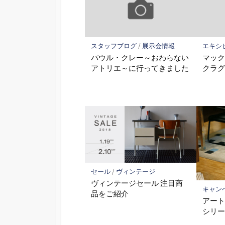
スタッフブログ
/
展示会情報
エキシ
パウル・クレー～おわらない
マッ
アトリエ～に行ってきました
クラ
セール
/
ヴィンテージ
ヴィンテージセール 注目商
キャン
品をご紹介
アー
シリ