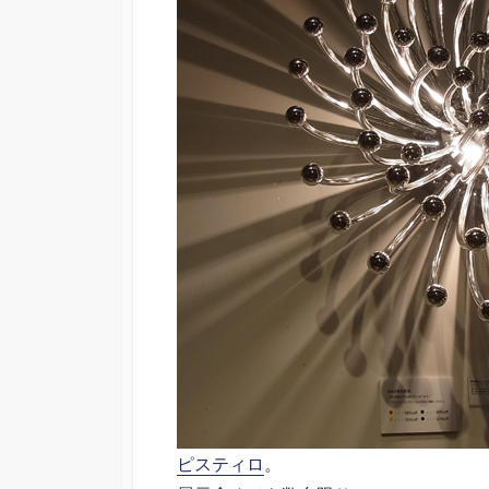
ピスティロ
。