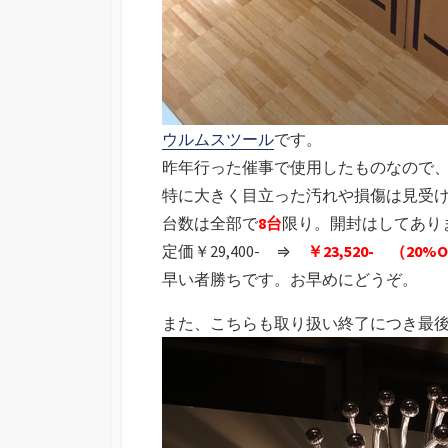
ウルムスツール
です。
昨年行った催事で使用したものなので
特に大きく目立った汚れや損傷は見受
台数は全部で
8台
限り。開封はしてあり
定価￥29,400- ⇒
￥23,520- （20%
早い者勝ちです。お早めにどうぞ。
また、こちらも取り扱い終了につき最