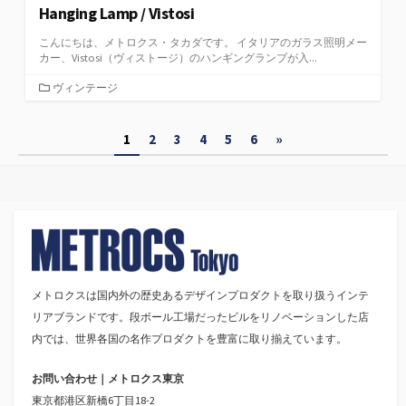
Hanging Lamp / Vistosi
こんにちは、メトロクス・タカダです。 イタリアのガラス照明メー
カー、Vistosi（ヴィストージ）のハンギングランプが入...
カ
ヴィンテージ
テ
ゴ
投
1
2
3
4
5
6
»
リ
ー
稿
の
ペ
ー
ジ
メトロクスは国内外の歴史あるデザインプロダクトを取り扱うインテ
リアブランドです。段ボール工場だったビルをリノベーションした店
送
内では、世界各国の名作プロダクトを豊富に取り揃えています。
り
お問い合わせ｜メトロクス東京
東京都港区新橋6丁目18-2