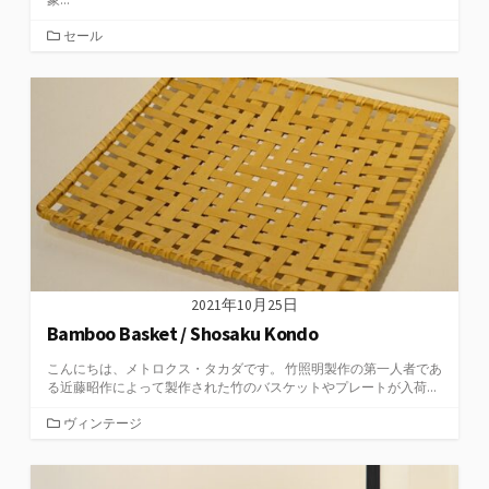
カ
セール
テ
ゴ
リ
ー
2021年10月25日
Bamboo Basket / Shosaku Kondo
こんにちは、メトロクス・タカダです。 竹照明製作の第一人者であ
る近藤昭作によって製作された竹のバスケットやプレートが入荷...
カ
ヴィンテージ
テ
ゴ
リ