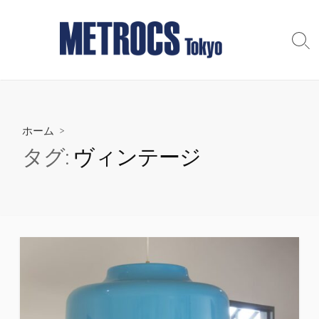
コ
ン
テ
検
索
ン
切
ツ
り
へ
替
え
ス
ホーム
>
キ
ッ
タグ:
ヴィンテージ
プ